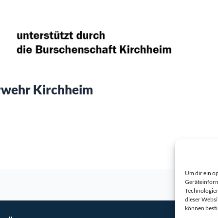
erwehr Kirchheim
Um dir ein o
Geräteinform
Technologien
dieser Websi
können best