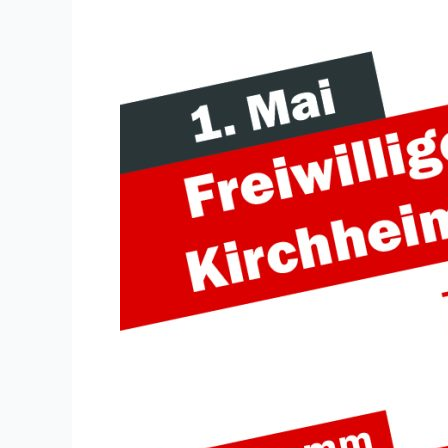
1.
Mai
der
Freiwilligen
Feuerwehr
Kirchheim