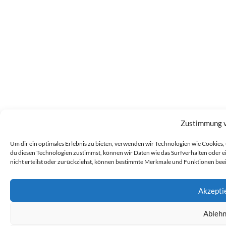
Zustimmung 
Um dir ein optimales Erlebnis zu bieten, verwenden wir Technologien wie Cookie
du diesen Technologien zustimmst, können wir Daten wie das Surfverhalten oder 
nicht erteilst oder zurückziehst, können bestimmte Merkmale und Funktionen bee
Akzepti
Ableh