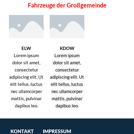
Fahrzeuge der Großgemeinde
ELW
KDOW
Lorem ipsum
Lorem ipsum
dolor sit amet,
dolor sit amet,
consectetur
consectetur
adipiscing elit. Ut
adipiscing elit. Ut
elit tellus, luctus
elit tellus, luctus
nec ullamcorper
nec ullamcorper
mattis, pulvinar
mattis, pulvinar
dapibus leo.
dapibus leo.
KONTAKT
IMPRESSUM