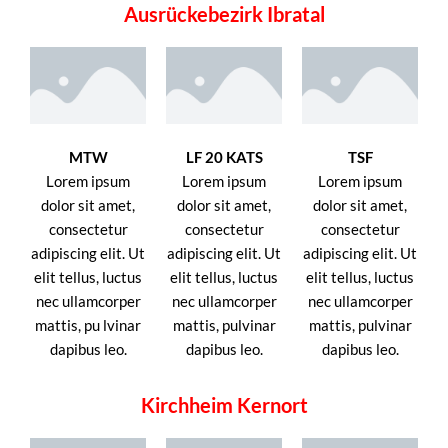
Ausrückebezirk Ibratal
MTW
LF 20 KATS
TSF
Lorem ipsum
Lorem ipsum
Lorem ipsum
dolor sit amet,
dolor sit amet,
dolor sit amet,
consectetur
consectetur
consectetur
adipiscing elit. Ut
adipiscing elit. Ut
adipiscing elit. Ut
elit tellus, luctus
elit tellus, luctus
elit tellus, luctus
nec ullamcorper
nec ullamcorper
nec ullamcorper
mattis, pu lvinar
mattis, pulvinar
mattis, pulvinar
dapibus leo.
dapibus leo.
dapibus leo.
Kirchheim Kernort